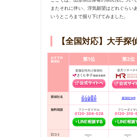
またそれに伴い、浮気願望はどれぐらい
いうところまで掘り下げてみました。
【全国対応】大手探
おすすめ
第1位
第2位
探偵社
楽天リサーチ1
老舗女性向け探偵社
さくら幸子
探偵社名
探偵社MR
探偵事務所
無料相談
フリーダイヤル
フリーダイヤ
0120-306-028
0120-310-
口コミ