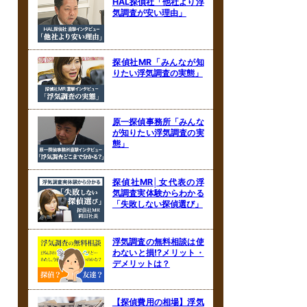
HAL探偵社「他社より浮
気調査が安い理由」
探偵社MR「みんなが知
りたい浮気調査の実態」
原一探偵事務所「みんな
が知りたい浮気調査の実
態」
探偵社MR│女代表の浮
気調査実体験からわかる
「失敗しない探偵選び」
浮気調査の無料相談は使
わないと損!?メリット・
デメリットは？
【探偵費用の相場】浮気