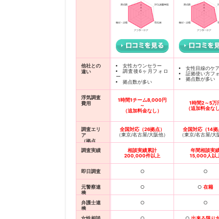
他社との
女性カウンセラー
女性目線のケ
調査後6ヶ月フォロ
違い
証拠使い方フ
ー
拠点数が多い
拠点数が多い
浮気調査
1時間1チーム8,000円
1時間2～5万
費用
～
（追加料金な
（追加料金なし）
調査エリ
全国対応（26拠点）
全国対応（14拠
（東京/名古屋/大阪他）
（東京/名古屋/大
ア
（拠点
数）
調査実績
相談実績累計
年間相談実
200,000件以上
15,000人以
即日調査
○
○
元警察連
○
○
在籍
携
弁護士連
○
○
携
女性相談
○
○
出来る限り