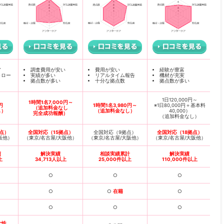
ア
調査費用が安い
費用が安い
経験が豊富
ォロー
実績が多い
リアルタイム報告
機材が充実
拠点数が多い
十分な拠点数
拠点数が多い
1日120,000円～
1時間1名7,000円～
円
1時間1名3,980円～
※1日80,000円＋基本料
（追加料金なし
し）
（追加料金なし）
40,000）
完全成功報酬）
（追加料金なし）
点）
全国対応（15拠点）
全国対応（9拠点）
全国対応（18拠点）
阪他）
（東京/名古屋/大阪他）
（東京/名古屋/大阪他）
（東京/名古屋/大阪他）
績
解決実績
相談実績累計
解決実績
上
34,713人以上
25,000件以上
110,000件以上
○
○
○
○
○
在籍
○
○
○
○
女性