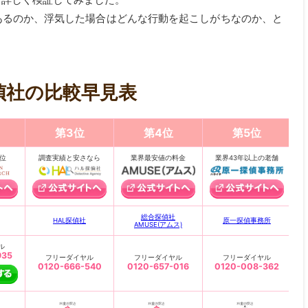
あるのか、浮気した場合はどんな行動を起こしがちなのか、と
偵社の比較早見表
第3位
第4位
第5位
位
調査実績と安さなら
業界最安値の料金
業界43年以上の老舗
総合探偵社
HAL探偵社
原一探偵事務所
AMUSE(アムス)
ル
935
フリーダイヤル
フリーダイヤル
フリーダイヤル
0120-666-540
0120-657-016
0120-008-362