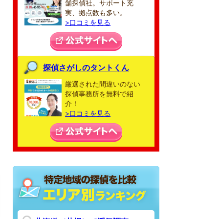
舗探偵社。サポート充
実、拠点数も多い。
>口コミを見る
探偵さがしのタントくん
厳選された間違いのない
探偵事務所を無料で紹
介！
>口コミを見る