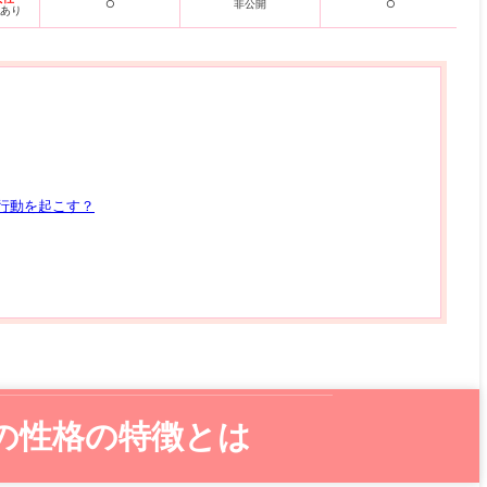
○
非公開
○
ムあり
行動を起こす？
の性格の特徴とは