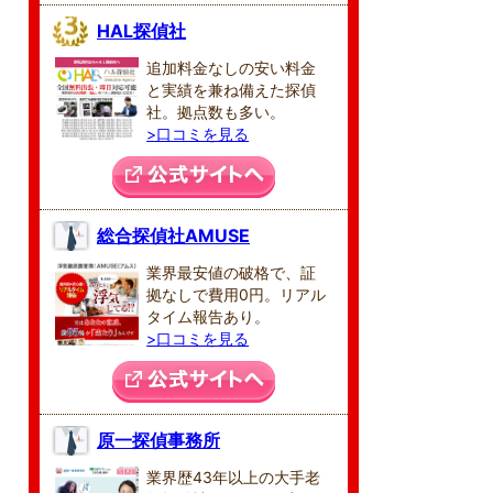
HAL探偵社
追加料金なしの安い料金
と実績を兼ね備えた探偵
社。拠点数も多い。
>口コミを見る
総合探偵社AMUSE
業界最安値の破格で、証
拠なしで費用0円。リアル
タイム報告あり。
>口コミを見る
原一探偵事務所
業界歴43年以上の大手老