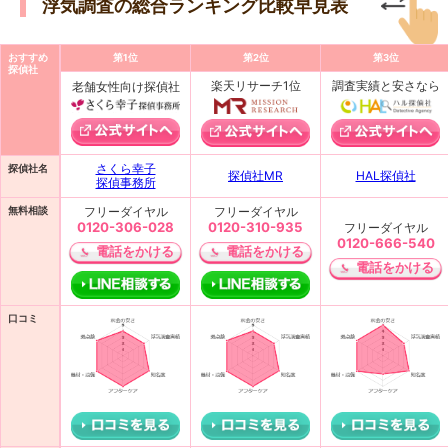
浮気調査の総合ランキング比較早見表
おすすめ
第1位
第2位
第3位
探偵社
楽天リサーチ1位
調査実績と安さなら
老舗女性向け探偵社
さくら幸子
探偵社名
探偵社MR
HAL探偵社
探偵事務所
フリーダイヤル
フリーダイヤル
無料相談
0120-306-028
0120-310-935
フリーダイヤル
0120-666-540
電話をかける
電話をかける
電話をかける
口コミ