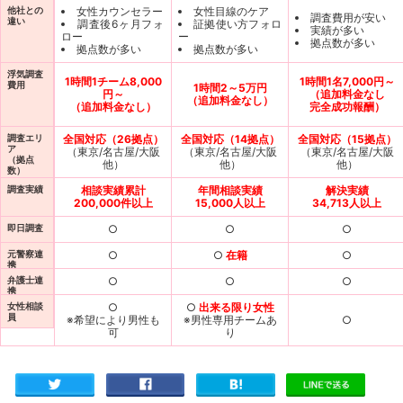
女性カウンセラー
女性目線のケア
他社との
調査費用が安い
違い
調査後6ヶ月フォ
証拠使い方フォロ
実績が多い
ロー
ー
拠点数が多い
拠点数が多い
拠点数が多い
浮気調査
1時間1チーム8,000
1時間1名7,000円～
費用
1時間2～5万円
円～
（追加料金なし
（追加料金なし）
（追加料金なし）
完全成功報酬）
全国対応（26拠点）
全国対応（14拠点）
全国対応（15拠点）
調査エリ
ア
（東京/名古屋/大阪
（東京/名古屋/大阪
（東京/名古屋/大阪
（拠点
他）
他）
他）
数）
相談実績累計
年間相談実績
解決実績
調査実績
200,000件以上
15,000人以上
34,713人以上
○
○
○
即日調査
○
○
在籍
○
元警察連
携
○
○
○
弁護士連
携
○
○
出来る限り女性
女性相談
員
※希望により男性も
※男性専用チームあ
○
可
り