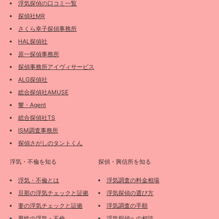
浮気探偵の口コミ一覧
探偵社MR
さくら幸子探偵事務所
HAL探偵社
原一探偵事務所
探偵事務所アイヴィサービス
ALG探偵社
総合探偵社AMUSE
響・Agent
総合探偵社TS
ISM調査事務所
探偵さがしのタントくん
浮気・不倫を知る
探偵・興信所を知る
浮気・不倫とは
浮気調査の料金相場
旦那の浮気チェックと証拠
浮気探偵の選び方
妻の浮気チェックと証拠
浮気調査の手順
男性の浮気・不倫
浮気探偵への相談