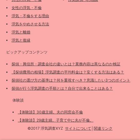
女性の浮気・不倫
浮気・不倫をする理由
浮気をやめさせる方法
浮気と離婚
浮気と復縁
ピックアップコンテンツ
探偵・興信所・調査会社の違いとは？業務内容は異なるのか検証
【探偵費用の相場】浮気調査の平均料金は？安くする方法はある？
探偵社の選び方の基準は？何を重視すべき？意識したい3つのポイント
探偵が行う浮気調査の手順とは？自分で出来ることはある？
体験談
【体験談】30歳主婦。夫の同窓会不倫
【体験談】29歳主婦。子育て中に夫が不倫。
©2017 浮気調査XYZ
サイトについて
│
関連リンク