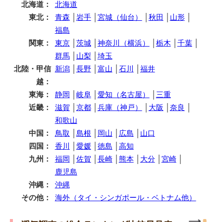
北海道：
北海道
東北：
青森
│
岩手
│
宮城（仙台）
│
秋田
│
山形
│
福島
関東：
東京
│
茨城
│
神奈川（横浜）
│
栃木
│
千葉
│
群馬
│
山梨
│
埼玉
北陸・甲信
新潟
│
長野
│
富山
│
石川
│
福井
越：
東海：
静岡
│
岐阜
│
愛知（名古屋）
│
三重
近畿：
滋賀
│
京都
│
兵庫（神戸）
│
大阪
│
奈良
│
和歌山
中国：
鳥取
│
島根
│
岡山
│
広島
│
山口
四国：
香川
│
愛媛
│
徳島
│
高知
九州：
福岡
│
佐賀
│
長崎
│
熊本
│
大分
│
宮崎
│
鹿児島
沖縄：
沖縄
その他：
海外（タイ・シンガポール・ベトナム他）