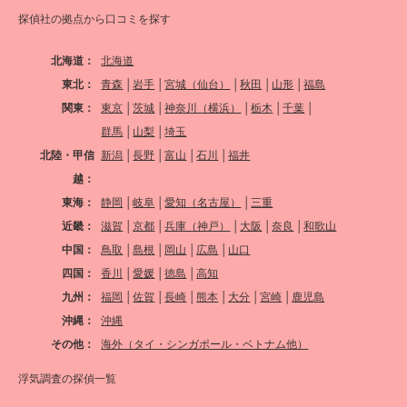
探偵社の拠点から口コミを探す
北海道：
北海道
東北：
青森
│
岩手
│
宮城（仙台）
│
秋田
│
山形
│
福島
関東：
東京
│
茨城
│
神奈川（横浜）
│
栃木
│
千葉
│
群馬
│
山梨
│
埼玉
北陸・甲信
新潟
│
長野
│
富山
│
石川
│
福井
越：
東海：
静岡
│
岐阜
│
愛知（名古屋）
│
三重
近畿：
滋賀
│
京都
│
兵庫（神戸）
│
大阪
│
奈良
│
和歌山
中国：
鳥取
│
島根
│
岡山
│
広島
│
山口
四国：
香川
│
愛媛
│
徳島
│
高知
九州：
福岡
│
佐賀
│
長崎
│
熊本
│
大分
│
宮崎
│
鹿児島
沖縄：
沖縄
その他：
海外（タイ・シンガポール・ベトナム他）
浮気調査の探偵一覧