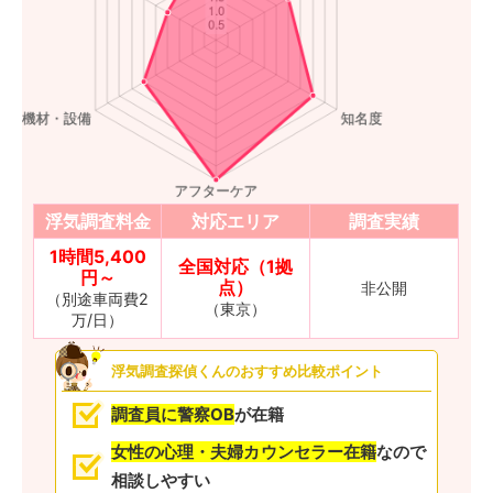
浮気調査料金
対応エリア
調査実績
1時間5,400
全国対応（1拠
円～
点）
非公開
（別途車両費2
（東京）
万/日）
浮気調査探偵くんのおすすめ比較ポイント
調査員に警察OB
が在籍
女性の心理・夫婦カウンセラー在籍
なので
相談しやすい